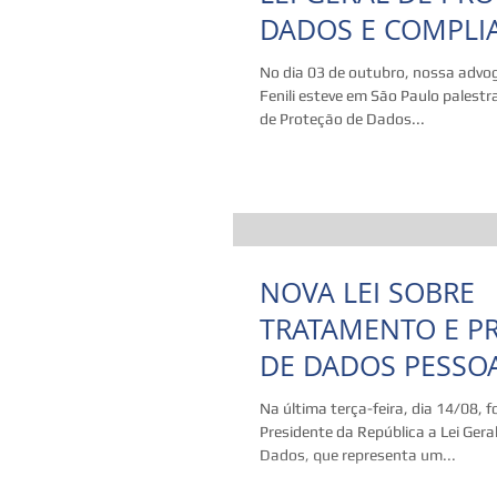
DADOS E COMPLI
No dia 03 de outubro, nossa advo
Fenili esteve em São Paulo palestr
de Proteção de Dados...
NOVA LEI SOBRE
TRATAMENTO E P
DE DADOS PESSOA
corrida das empre
Na última terça-feira, dia 14/08, 
brasileiras em dir
Presidente da República a Lei Gera
Dados, que representa um...