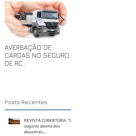
AVERBAÇÃO DE
JÁ PENSOU EM SER
CARGAS NO SEGURO
PENALIZADO DUAS
DE RC
OU TRÊS VEZES POR
TRANSPORTADOR
UMA MESMA
RODOVIÁRIO DE
INFRAÇÃO?
CARGAS
Posts Recentes
REVISTA COBERTURA: "Os
seguros diante dos
desastres