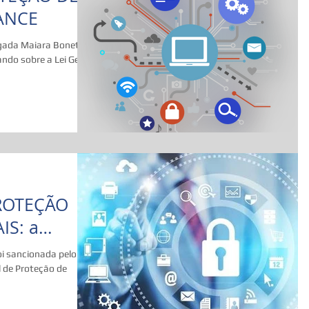
ANCE
gada Maiara Bonetti
ando sobre a Lei Geral
ROTEÇÃO
IS: a
sas
foi sancionada pelo
eçã
l de Proteção de