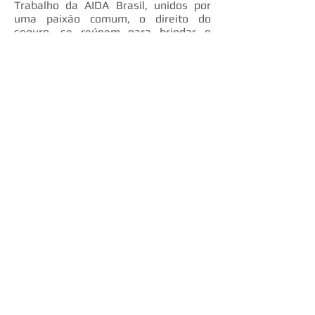
Trabalho da AIDA Brasil, unidos por
uma paixão comum, o direito do
seguro, se reúnem para brindar o
leitor, sempre ávido, com mais uma
obra coletiva para tratar de temas
palpitantes desse ramo do Direito,
pela qual dedicam seus qualificados e
acumulados conhecimentos com vistas
a tornar o seguro cada vez menos um
'ilustre desconhecido'.
Ano da publicação: 2014
Saiba mais sobre esta obra
consultando o
sumário
.