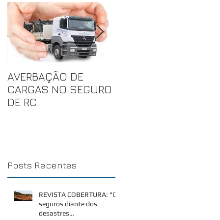
AVERBAÇÃO DE
JÁ PENSOU EM SER
CARGAS NO SEGURO
PENALIZADO DUAS
DE RC
OU TRÊS VEZES POR
TRANSPORTADOR
UMA MESMA
RODOVIÁRIO DE
INFRAÇÃO?
CARGAS
Posts Recentes
REVISTA COBERTURA: "Os
seguros diante dos
desastres