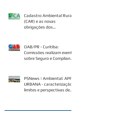
socioambientais", por Pery
Saraiva Net
Cadastro Ambiental Rural
(CAR) e as novas
obrigações dos
proprietários/possuidores
de imóveis em áre
OAB/PR - Curitiba:
Comissões realizam evento
sobre Seguro e Compliance
Ambiental
PSNews | Ambiental: APP
URBANA - caracterização,
limites e perspectivas de
superação da controvérsi