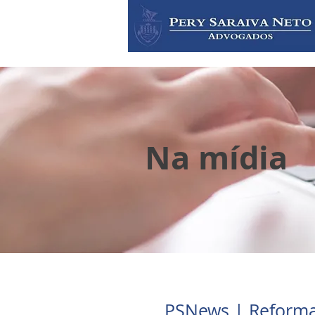
Na mídia
PSNews | Reform