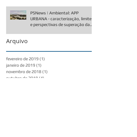
PSNews | Ambiental: APP
URBANA - caracterização, limites
e perspectivas de superação da
controvérsi
Arquivo
fevereiro de 2019
(1)
1 post
janeiro de 2019
(1)
1 post
novembro de 2018
(1)
1 post
outubro de 2018
(4)
4 posts
agosto de 2018
(3)
3 posts
julho de 2018
(2)
2 posts
junho de 2018
(2)
2 posts
abril de 2018
(1)
1 post
fevereiro de 2018
(2)
2 posts
dezembro de 2017
(1)
1 post
novembro de 2017
(5)
5 posts
julho de 2017
(2)
2 posts
junho de 2017
(3)
3 posts